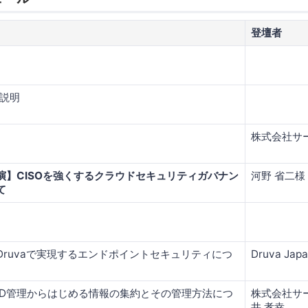
登壇者
場説明
株式会社サ
演】CISOを強くするクラウドセキュリティガバナン
河野 省二様
て
Druvaで実現するエンドポイントセキュリティにつ
Druva Ja
ID管理からはじめる情報の集約とその管理方法につ
株式会社サ
井 孝幸