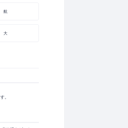
 航
 大
ます。