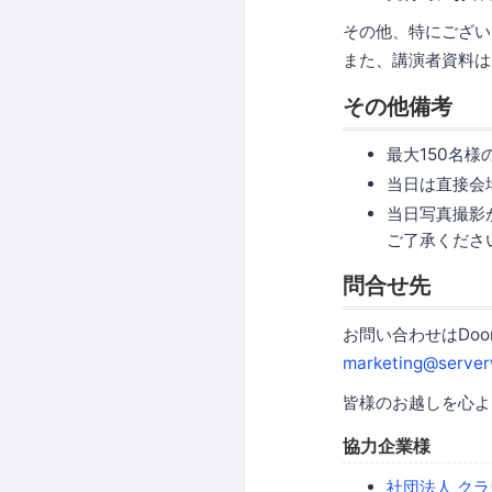
その他、特にござい
また、講演者資料は
その他備考
最大150名
当日は直接会
当日写真撮影
ご了承くださ
問合せ先
お問い合わせはDo
marketing@server
皆様のお越しを心よ
協力企業様
社団法人 クラ